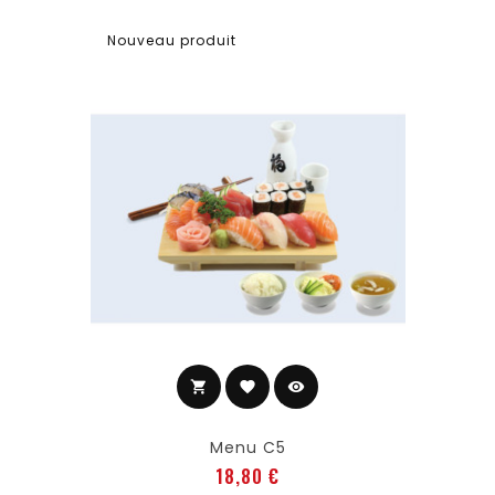
Nouveau produit
shopping_cart
favorite
visibility
Ajouter au panier
Menu C5
Prix
18,80 €