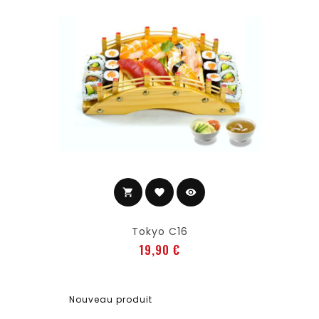
shopping_cart
favorite
visibility
Ajouter au panier
Tokyo C16
Prix
19,90 €
Nouveau produit