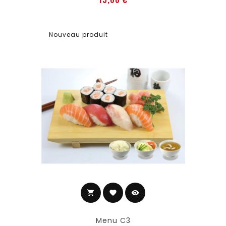
Nouveau produit
shopping_cart
favorite
visibility
Ajouter au panier
Menu C3