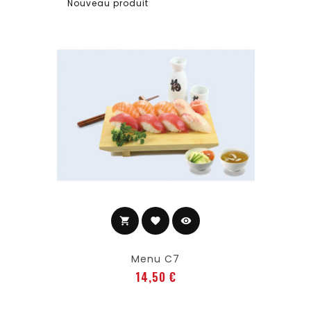
Nouveau produit
shopping_cart
favorite
visibility
Ajouter au panier
Menu C7
Prix
14,50 €