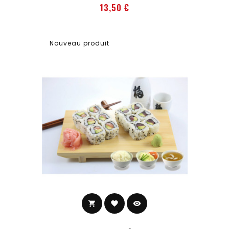
Prix
13,50 €
Nouveau produit
shopping_cart
favorite
visibility
Ajouter au panier