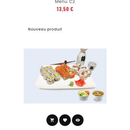
Menu C2
Prix
13,50 €
Nouveau produit
shopping_cart
favorite
visibility
Ajouter au panier