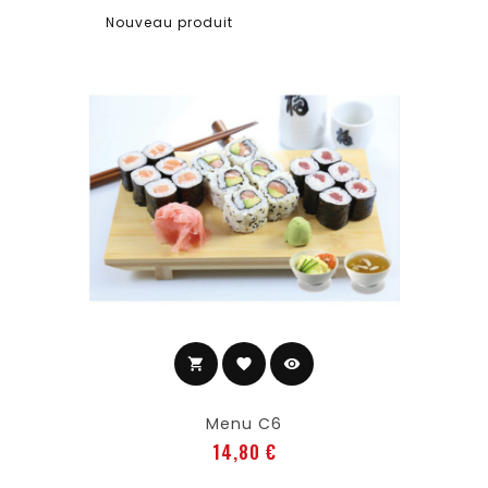
Nouveau produit
shopping_cart
favorite
visibility
Ajouter au panier
Menu C6
Prix
14,80 €