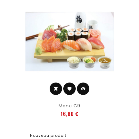
shopping_cart
favorite
visibility
Ajouter au panier
Menu C9
Prix
16,80 €
Nouveau produit