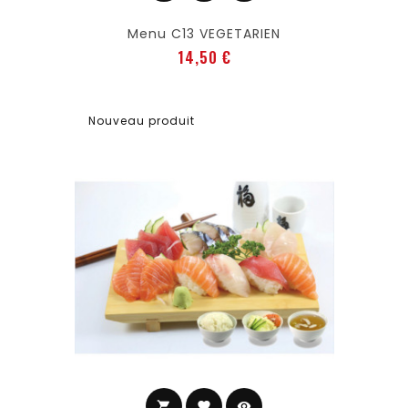
Menu C13 VEGETARIEN
Prix
14,50 €
Nouveau produit
shopping_cart
favorite
visibility
Ajouter au panier