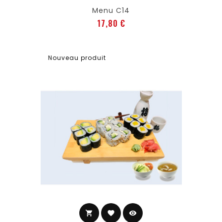
Menu C14
Prix
17,80 €
Nouveau produit
shopping_cart
favorite
visibility
Ajouter au panier