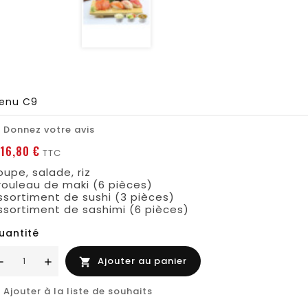
enu C9
Donnez votre avis

16,80 €
TTC
oupe, salade, riz
 rouleau de maki (6 pièces)
ssortiment de sushi (3 pièces)
ssortiment de sashimi (6 pièces)
uantité
Ajouter au panier

Ajouter à la liste de souhaits